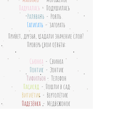
Падухалась
- Подушилась
Раляваль
- Рояль
Гагигать
- загорать
Привет, друзья, угадали значение слов?
Проверь свои ответы:
Сьюнка
- Свинка
Понтик
-
Зонтик
Тифильон
- Телефон
Пасисяд
- Пошли в сад
Витиётик
- Вертолётик
Падезёнка
- Медвежонок
Габыляга
- Черепаха
Шагалёк
- Кошелёк
Манимо
- Мороженое