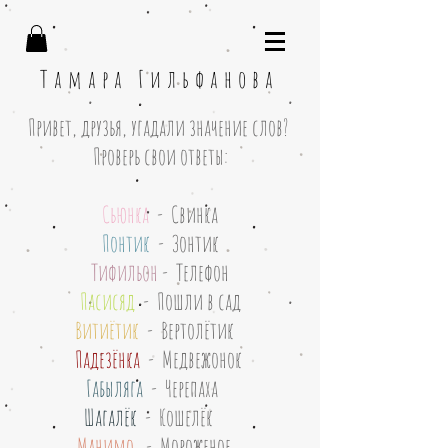
Тамара Гильфанова
Привет, друзья, угадали значение слов?
Проверь свои ответы:
Сьюнка
- Свинка
Понтик
-
Зонтик
Тифильон
- Телефон
Пасисяд
- Пошли в сад
Витиётик
- Вертолётик
Падезёнка
- Медвежонок
Габыляга
- Черепаха
Шагалёк
- Кошелёк
Манимо
- Мороженое