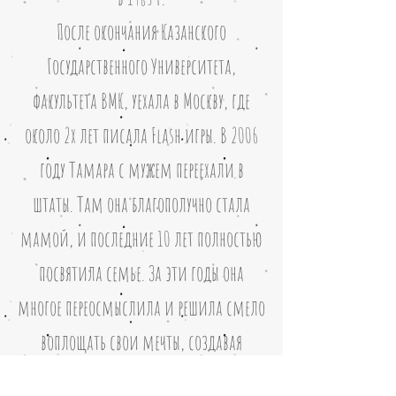
После окончания Казанского
Государственного Университета,
факультета ВМК, уехала в Москву, где
около 2х лет писала Flash игры. В 2006
году Тамара с мужем переехали в
штаты. Там она благополучно стала
мамой, и последние 10 лет полностью
посвятила семье. За эти годы она
многое переосмыслила и решила смело
воплощать свои мечты, создавая
волшебные добрые истории для детей.